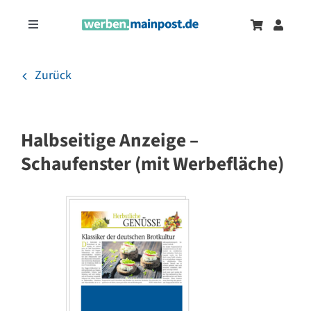
Zum
Inhalt
Toggle
springen
Navigation
Marketingtrends
Neu
Zurück
Zeitungsanzeigen
Halbseitige Anzeige –
Onlinewerbung
Schaufenster (mit Werbefläche)