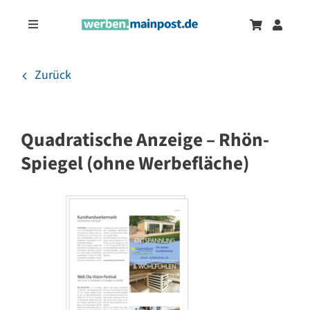
Zum
Inhalt
Toggle
springen
Navigation
Marketingtrends
Neu
Zurück
Zeitungsanzeigen
Quadratische Anzeige – Rhön-
Onlinewerbung
Spiegel (ohne Werbefläche)