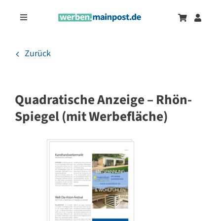
Zum
Inhalt
Toggle
springen
Navigation
Marketingtrends
Neu
Zurück
Zeitungsanzeigen
Quadratische Anzeige – Rhön-
Onlinewerbung
Spiegel (mit Werbefläche)