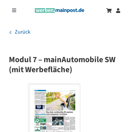
Zum
Inhalt
Toggle
springen
Navigation
Marketingtrends
Neu
Zurück
Zeitungsanzeigen
Modul 7 – mainAutomobile SW
Onlinewerbung
(mit Werbefläche)