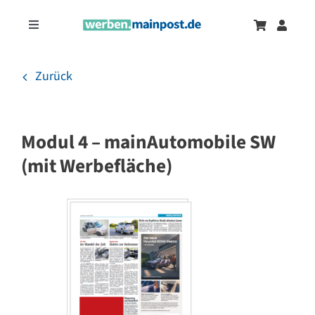
Zum
Inhalt
Toggle
springen
Navigation
Marketingtrends
Neu
Zurück
Zeitungsanzeigen
Modul 4 – mainAutomobile SW
Onlinewerbung
(mit Werbefläche)