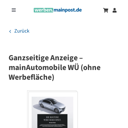
Zum
Inhalt
Toggle
springen
Navigation
Marketingtrends
Neu
Zurück
Zeitungsanzeigen
Ganzseitige Anzeige –
Onlinewerbung
mainAutomobile WÜ (ohne
Werbefläche)