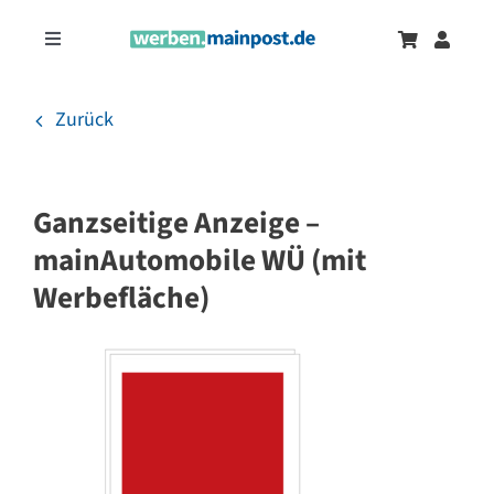
Zum
Inhalt
Toggle
springen
Navigation
Marketingtrends
Neu
Zurück
Zeitungsanzeigen
Ganzseitige Anzeige –
Onlinewerbung
mainAutomobile WÜ (mit
Werbefläche)