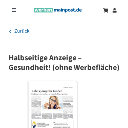
Zum
Inhalt
Toggle
springen
Navigation
Marketingtrends
Neu
Zurück
Zeitungsanzeigen
Halbseitige Anzeige –
Onlinewerbung
Gesundheit! (ohne Werbefläche)