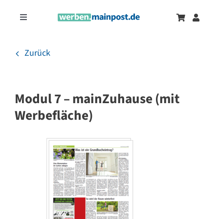
Zum
Inhalt
Toggle
springen
Navigation
Marketingtrends
Neu
Zurück
Zeitungsanzeigen
Modul 7 – mainZuhause (mit
Onlinewerbung
Werbefläche)