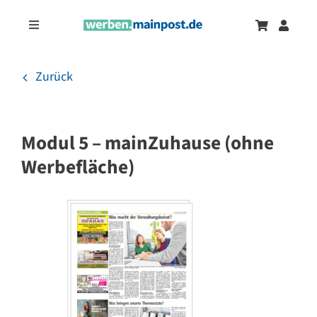
Zum
Inhalt
Toggle
springen
Navigation
Marketingtrends
Neu
Zurück
Zeitungsanzeigen
Modul 5 – mainZuhause (ohne
Onlinewerbung
Werbefläche)