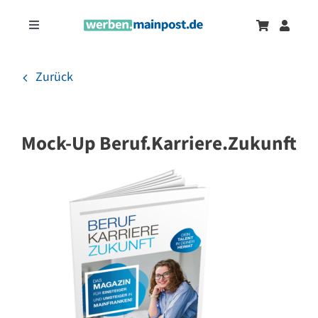
Zum
Inhalt
Toggle
springen
Navigation
Marketingtrends
Neu
Zurück
Zeitungsanzeigen
Mock-Up Beruf.Karriere.Zukunft
Onlinewerbung