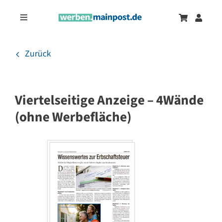
Zum
Inhalt
Toggle
springen
Navigation
Marketingtrends
Neu
Zurück
Zeitungsanzeigen
Viertelseitige Anzeige – 4Wände
Onlinewerbung
(ohne Werbefläche)