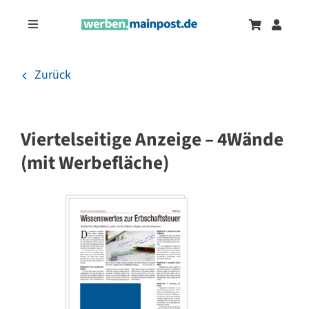
Zum
Inhalt
Toggle
springen
Navigation
Marketingtrends
Neu
Zurück
Zeitungsanzeigen
Viertelseitige Anzeige – 4Wände
Onlinewerbung
(mit Werbefläche)