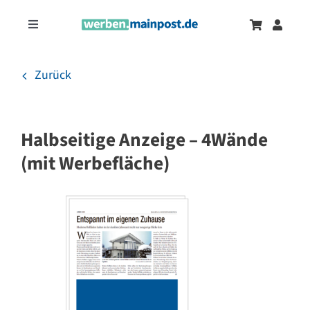
Zum
Inhalt
Toggle
springen
Navigation
Marketingtrends
Neu
Zurück
Zeitungsanzeigen
Halbseitige Anzeige – 4Wände
Onlinewerbung
(mit Werbefläche)