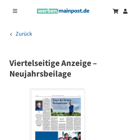
Zum
Inhalt
Toggle
springen
Navigation
Marketingtrends
Neu
Zurück
Zeitungsanzeigen
Viertelseitige Anzeige –
Onlinewerbung
Neujahrsbeilage