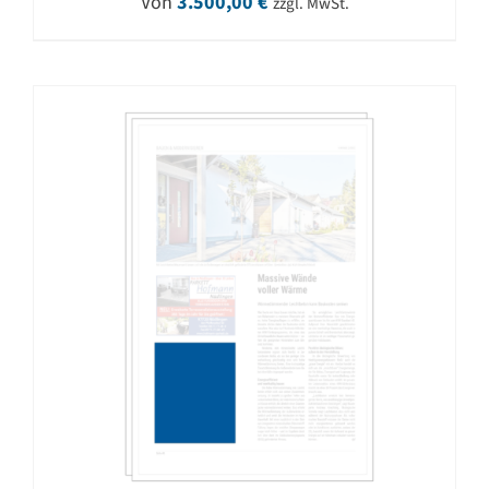
Von
3.500,00
€
zzgl. MwSt.