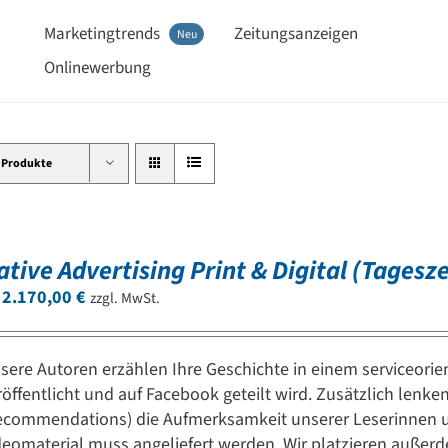
Marketingtrends
Zeitungsanzeigen
Neu
Onlinewerbung
 Produkte
ative Advertising Print & Digital (Tages
b
2.170,00
€
zzgl. MwSt.
sere Autoren erzählen Ihre Geschichte in einem serviceorien
röffentlicht und auf Facebook geteilt wird. Zusätzlich lenke
ecommendations) die Aufmerksamkeit unserer Leserinnen und
deomaterial muss angeliefert werden. Wir platzieren außer