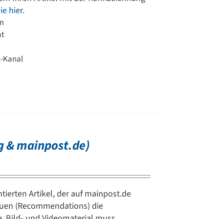
e hier.
en
at
t-Kanal
g & mainpost.de)
tierten Artikel, der auf mainpost.de
chauen (Recommendations) die
e. Bild- und Videomaterial muss