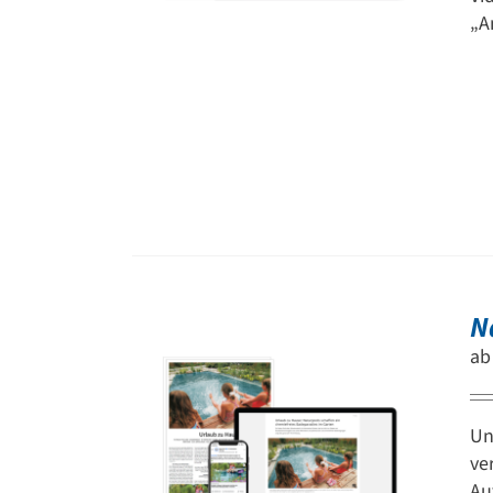
„A
N
a
Un
ve
Au