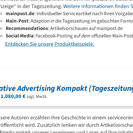
nzeige“ in der Tageszeitung.
Weitere Informationen finden Si
mainpost.de
: Individueller Serviceartikel nach Ihren Vorgab
Main-Post
: Adaption in die Tageszeitung im gebuchten Form
Recommendations
: Artikelvorschauen auf mainpost.de
Social Media
: Facebook-Posting auf dem offiziellen Main-Pos
Entdecken Sie unsere Produktbeispiele.
ative Advertising Kompakt (Tageszeitun
b
1.080,00
€
zzgl. MwSt.
sere Autoren erzählen Ihre Geschichte in einem serviceorien
röffentlicht wird. Zusätzlich lenken wir durch Artikelvors
fmerksamkeit unserer Leserinnen und Leser auf Ihre Inhalt