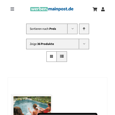
Zum
Inhalt
Toggle
springen
Navigation
Marketingtrends
Neu
Sortieren nach
Preis
Zeitungsanzeigen
Zeige
36 Produkte
Onlinewerbung