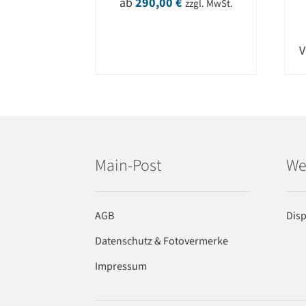
ab
290,00
€
zzgl. MwSt.
Main-Post
We
AGB
Dis
Datenschutz & Fotovermerke
Impressum