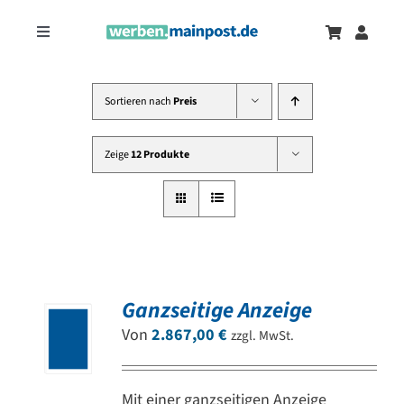
Zum
Inhalt
Toggle
springen
Navigation
Marketingtrends
Neu
Sortieren nach
Preis
Zeitungsanzeigen
Zeige
12 Produkte
Onlinewerbung
Ganzseitige Anzeige
Von
2.867,00
€
zzgl. MwSt.
Mit einer ganzseitigen Anzeige