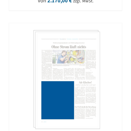
Von
2.170,00
€
zzgl. MwSt.