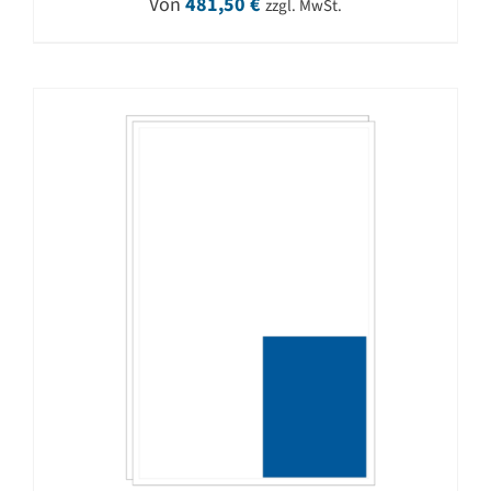
Von
481,50
€
zzgl. MwSt.