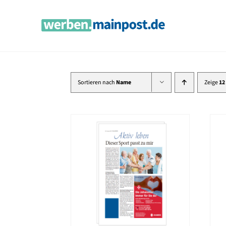
Zum
Inhalt
springen
Sortieren nach
Name
Zeige
12