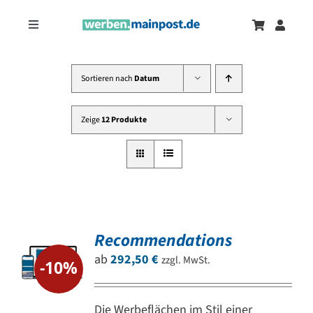
Zum
Inhalt
Toggle
springen
Navigation
Marketingtrends
Neu
Sortieren nach
Datum
Zeitungsanzeigen
Zeige
12 Produkte
Onlinewerbung
Recommendations
ab
292,50
€
zzgl. MwSt.
-10%
Die Werbeflächen im Stil einer