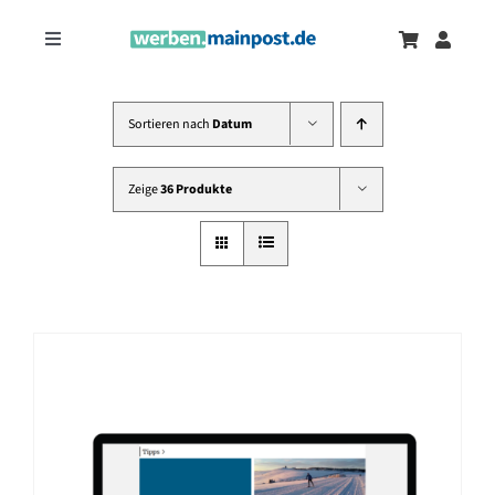
Zum
Inhalt
Toggle
springen
Navigation
Marketingtrends
Neu
Sortieren nach
Datum
Zeitungsanzeigen
Zeige
36 Produkte
Onlinewerbung