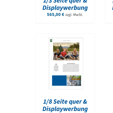
1/3 Seite quer &
Displaywerbung
565,00
€
zzgl. MwSt.
1/8 Seite quer &
Displaywerbung