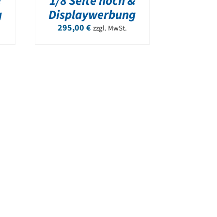
&
1/8 Seite hoch &
g
Displaywerbung
295,00
€
zzgl. MwSt.