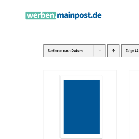
Zum
Inhalt
springen
Sortieren nach
Datum
Zeige
12