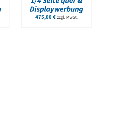
1/4 Seite quer &
g
Displaywerbung
475,00
€
zzgl. MwSt.